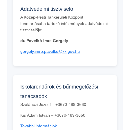
Adatvédelmi tisztviselő
A Közép-Pesti Tankerületi Központ
fenntartásába tartozó intézmények adatvédelmi
tisztviselője:
dr. Pavelkó Imre Gergely
gergely.imre.pavelko@kk.gov.hu
Iskolarendőrök és bűnmegelőzési
tanácsadók
Szalánczi József – +3670-489-3660
Kis Ádám István – +3670-489-3660
További információk