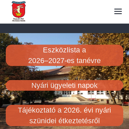
Skip
to
content
Eszközlista a
2026–2027-es tanévre
Nyári ügyeleti napok
Tájékoztató a 2026. évi nyári
szünidei étkeztetésről