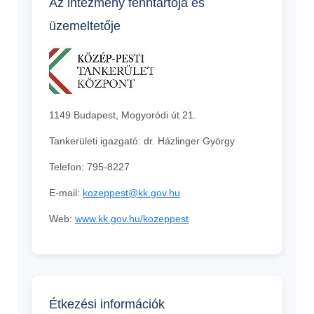
Az intézmény fenntartója és
üzemeltetője
1149 Budapest, Mogyoródi út 21.
Tankerületi igazgató: dr. Házlinger György
Telefon: 795-8227
E-mail:
kozeppest@kk.gov.hu
Web:
www.kk.gov.hu/kozeppest
Étkezési információk